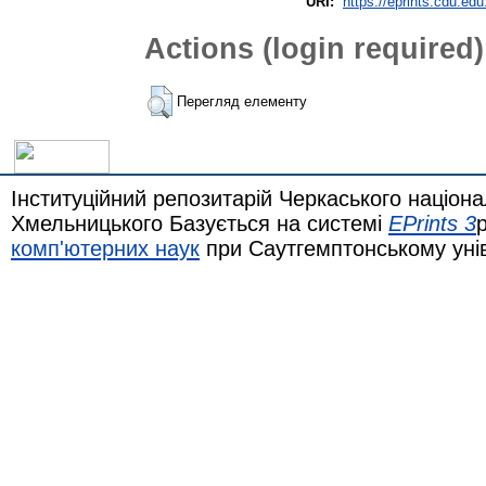
URI:
https://eprints.cdu.edu
Actions (login required)
Перегляд елементу
Інституційний репозитарій Черкаського націона
Хмельницького Базується на системі
EPrints 3
комп'ютерних наук
при Саутгемптонському уні