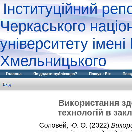
Інституційний реп
Черкаського націо
університету імені
Хмельницького
Головна
Як додати публікацію?
Пошук : Рік
Пошу
Вхід
Використання з
технологій в зак
Соловей, Ю. О.
(2022)
Викор