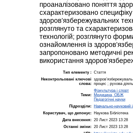
проаналізовано поняття здор
схарактеризовано специфіку
здоров’язбережувальних техн
розглянуто та схарактеризо
технологій; розглянуто форм
ознайомлення із здоров’язб
запропоновано методичні рек
використання здоров’язбере
Тип елементу :
Стаття
Неконтрольовані ключові
здоров’язбережувальні
слова:
процес ; рухова діяль
Фізкультура і спорт
Теми:
Медицина, ОБЖ
Педагогічні науки
Підрозділи:
Навчально-науковий ін
Користувач, що депонує:
Наукова Бібліотека
Дата внесення:
20 Лист 2023 13:28
Останні зміни:
20 Лист 2023 13:28