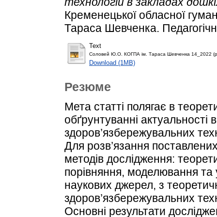
технологій в закладах дошкі
Кременецької обласної гумані
Тараса Шевченка. Педагогічні
Text
Соловей Ю.О. КОГПА ім. Тараса Шевченка 14_2022 (р
Download (1MB)
Резюме
Мета статті полягає в теоре
обґрунтуванні актуальності 
здоров’язбережувальних техн
Для розв’язання поставлени
методів дослідження: теорети
порівняння, моделювання та
наукових джерел, з теоретич
здоров’язбережувальних техн
Основні результати досліджен