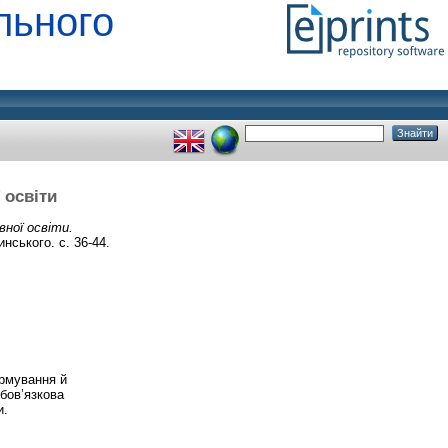
льного
 освіти
вної освіти.
нського. с. 36-44.
ормування й
обов’язкова
и.