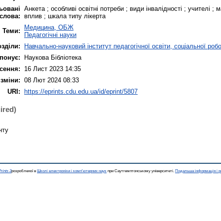
ьовані
Анкета ; особливі освітні потреби ; види інвалідності ; учителі ; м
слова:
вплив ; шкала типу лікерта
Медицина, ОБЖ
Теми:
Педагогічні науки
озділи:
Навчально-науковий інститут педагогічної освіти, соціальної роб
понує:
Наукова Бібліотека
сення:
16 Лист 2023 14:35
 зміни:
08 Лют 2024 08:33
URI:
https://eprints.cdu.edu.ua/id/eprint/5807
ired)
нту
rints 3
розробленої в
Школі електроніки і комп'ютерних наук
при Саутгемптонському університеті.
Подальша інформація і р