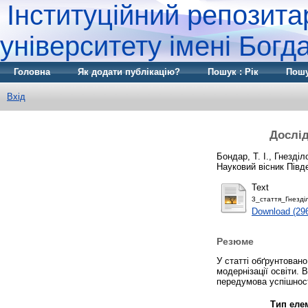
Інституційний репозита
університету імені Бог
Головна
Як додати публікацію?
Пошук : Рік
Пошу
Вхід
Дослід
Бондар, Т. І.
,
Гнезділ
Науковий вісник Півде
Text
3_стаття_Гнезді
Download (29
Резюме
У статті обґрунтовано
модернізації освіти. 
передумова успішност
Тип елем