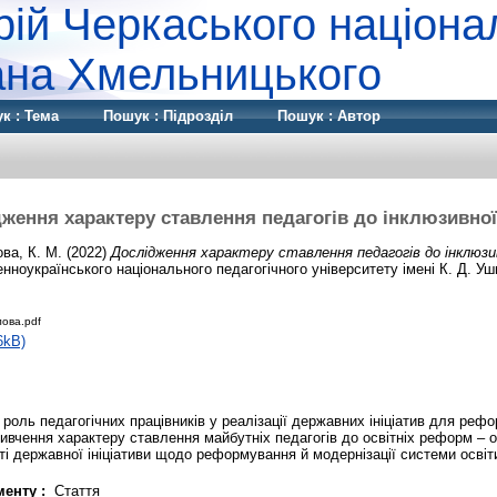
рій Черкаського націона
дана Хмельницького
к : Тема
Пошук : Підрозділ
Пошук : Автор
ження характеру ставлення педагогів до інклюзивної
ова, К. М.
(2022)
Дослідження характеру ставлення педагогів до інклюзи
нноукраїнського національного педагогічного університету імені К. Д. Уши
лова.pdf
6kB)
 роль педагогічних працівників у реалізації державних ініціатив для реф
Вивчення характеру ставлення майбутніх педагогів до освітніх реформ – 
і державної ініціативи щодо реформування й модернізації системи освіт
енту :
Стаття