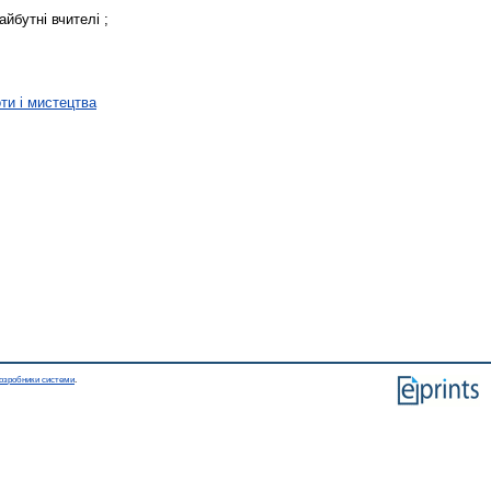
айбутні вчителі ;
оти і мистецтва
озробники системи
.