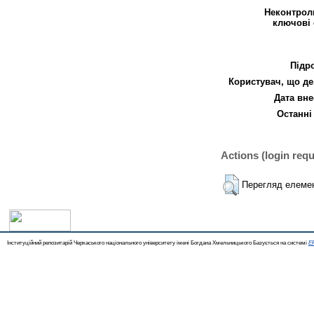
Неконтрол
ключові 
Підр
Користувач, що де
Дата вне
Останні
Actions (login requ
Перегляд елеме
Інституційний репозитарій Черкаського національного університету імені Богдана Хмельницького Базується на системі
EP