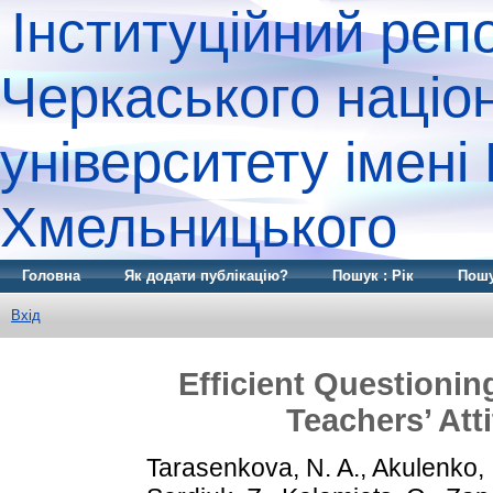
Інституційний реп
Черкаського націо
університету імені
Хмельницького
Головна
Як додати публікацію?
Пошук : Рік
Пошу
Вхід
Efficient Questionin
Teachers’ Att
Tarasenkova, N. A.
,
Akulenko, I