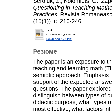
Serdiuk, Z.
,
Kolomiets, O.
,
Zap
Questioning in Teaching Mathe
Practices.
Revista Romaneasca
(15(1)). с. 216-246.
Text
1_стаття_Гнезділова.pdf
Download (636kB)
Резюме
The paper is an exposure to the
teaching and learning math (TL
semiotic approach. Emphasis i
support of the expected answe
questions. The paper explored
distinguish between types of q
didactic purpose; what types o
most effective; what factors in