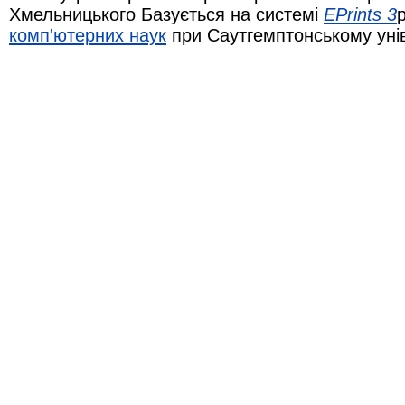
Хмельницького Базується на системі
EPrints 3
комп'ютерних наук
при Саутгемптонському уні