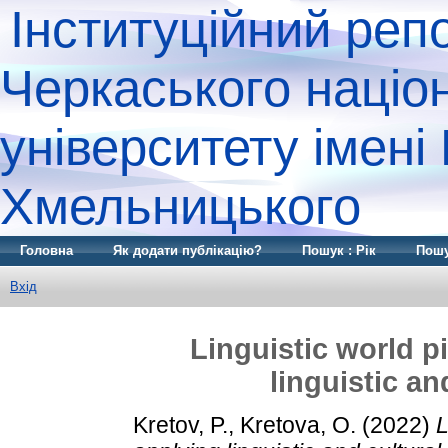
Інституційний реп
Черкаського націо
університету імені
Хмельницького
Головна
Як додати публікацію?
Пошук : Рік
Пошу
Вхід
Linguistic world p
linguistic а
Kretov, P.
,
Kretova, O.
(2022)
L