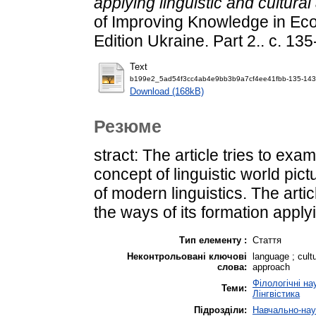
applying linguistic аnd cultura
of Improving Knowledge in Ec
Edition Ukraine. Part 2.. с. 135
Text
b199e2_5ad54f3cc4ab4e9bb3b9a7cf4ee41fbb-135-143
Download (168kB)
Резюме
stract: The article tries to ex
concept of linguistic world pic
of modern linguistics. The artic
the ways of its formation apply
Тип елементу :
Стаття
Неконтрольовані ключові
language ; cultu
слова:
approach
Філологічні на
Теми:
Лінгвістика
Підрозділи:
Навчально-нау