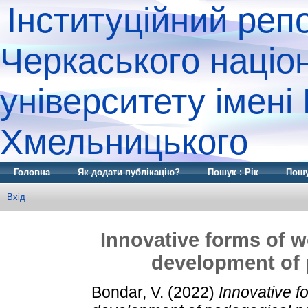
Інституційний реп
Черкаського націо
університету імені
Хмельницького
Головна
Як додати публікацію?
Пошук : Рік
Пошу
Вхід
Innovative forms of w
development of 
Bondar, V.
(2022)
Innovative f