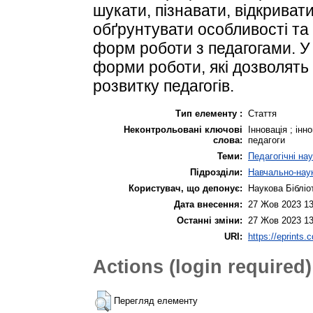
шукати, пізнавати, відкриват
обґрунтувати особливості та
форм роботи з педагогами. У 
форми роботи, які дозволять
розвитку педагогів.
Тип елементу :
Стаття
Неконтрольовані ключові
Інновація ; інн
слова:
педагоги
Теми:
Педагогічні на
Підрозділи:
Навчально-наук
Користувач, що депонує:
Наукова Бібліо
Дата внесення:
27 Жов 2023 13
Останні зміни:
27 Жов 2023 13
URI:
https://eprints.
Actions (login required)
Перегляд елементу