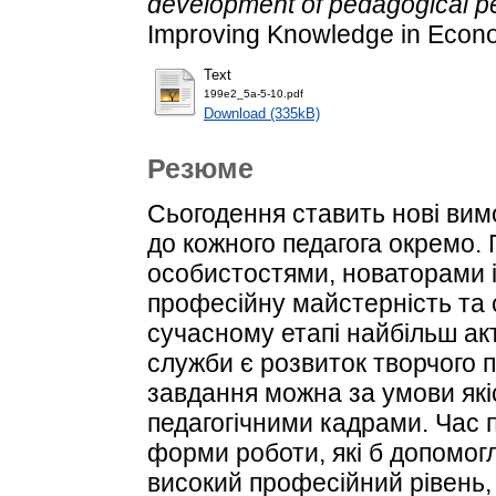
development of pedagogical p
Improving Knowledge in Econom
Text
199e2_5a-5-10.pdf
Download (335kB)
Резюме
Сьогодення ставить нові вимо
до кожного педагога окремо.
особистостями, новаторами і
професійну майстерність та
сучасному етапі найбільш а
служби є розвиток творчого п
завдання можна за умови якіс
педагогічними кадрами. Час 
форми роботи, які б допомогл
високий професійний рівень, 