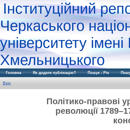
Інституційний реп
Черкаського націо
університету імені
Хмельницького
Головна
Як додати публікацію?
Пошук : Рік
Пошу
Вхід
Політико-правові у
революції 1789–17
кон