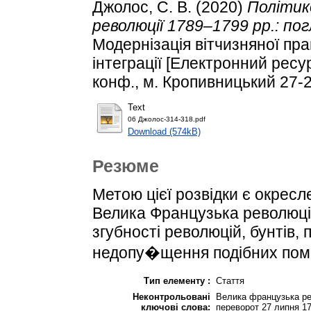
Джолос, С. В.
(2020)
Політик
революції 1789–1799 рр.: п
Модернізація вітчизняної пра
інтеграції [Електронний ресур
конф., м. Кропивницький 27-2
Text
06 Джолос-314-318.pdf
Download (574kB)
Резюме
Метою цієї розвідки є окресле
Велика Французька революці
згубності революцій, бунтів, 
недопу�щення подібних пом
Тип елементу :
Стаття
Неконтрольовані
Велика французька рев
ключові слова:
переворот 27 липня 17