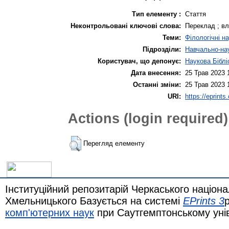
Тип елементу :
Стаття
Неконтрольовані ключові слова:
Переклад ; вл
Теми:
Філологічні н
Підрозділи:
Навчально-нау
Користувач, що депонує:
Наукова Біблі
Дата внесення:
25 Трав 2023 
Останні зміни:
25 Трав 2023 
URI:
https://eprints
Actions (login required)
Перегляд елементу
Інституційний репозитарій Черкаського націона
Хмельницького Базується на системі
EPrints 3
комп'ютерних наук
при Саутгемптонському уні