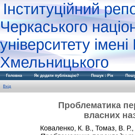
Інституційний реп
Черкаського націо
університету імені
Хмельницького
Головна
Як додати публікацію?
Пошук : Рік
Пошу
Вхід
Проблематика пе
власних наз
Коваленко, К. В.
,
Томаз, В. Р.