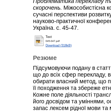
Проблематика перекладу та 
скорочень.
Міжособистісна ко
сучасні перспективи розвитку
науково-практичної конференц
Україна. с. 45-47.
Text
045-047.pdf
Download (318kB)
Резюме
Підсумовуючи подану в статт
що до всіх сфер перекладу, в
обирати власний метод, що п
її походження та збереже етн
Кожне поле діяльності транс
його досвідом та уміннями, 
запас лексем рідної мови та