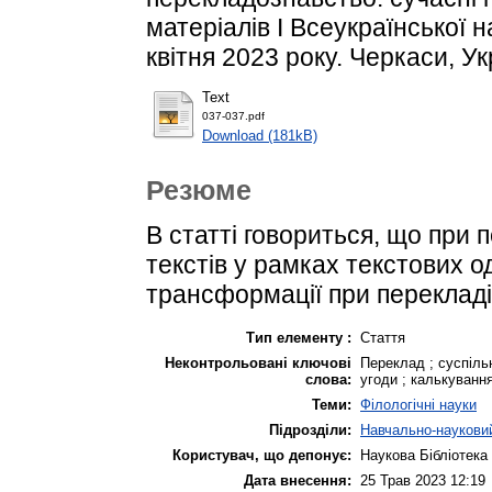
матеріалів I Всеукраїнської 
квітня 2023 року. Черкаси, Укр
Text
037-037.pdf
Download (181kB)
Резюме
В статті говориться, що при 
текстів у рамках текстових о
трансформації при перекладі 
Тип елементу :
Стаття
Неконтрольовані ключові
Переклад ; суспільн
слова:
угоди ; калькуванн
Теми:
Філологічні науки
Підрозділи:
Навчально-науковий
Користувач, що депонує:
Наукова Бібліотека
Дата внесення:
25 Трав 2023 12:19