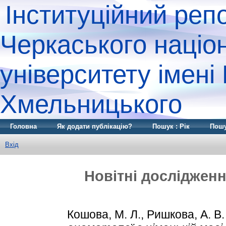
Інституційний реп
Черкаського націо
університету імені
Хмельницького
Головна
Як додати публікацію?
Пошук : Рік
Пошу
Вхід
Новітні дослідженн
Кошова, М. Л.
,
Ришкова, А. В.