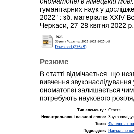
ономатопеї в німецькій мові.
гуманітарних наук у дослідж
2022" : зб. матеріалів XXIV 
Черкаси, 27-28 квітня 2022 р.
Text
Збірник Родзинка 2022-1023-1025.pdf
Download (276kB)
Резюме
В статті відмічається, що не
вивчення звуконаслідування у
ономатопеї залишається чим
потребують наукового розгля
Тип елементу :
Стаття
Неконтрольовані ключові слова:
Звуконаслідув
Теми:
Філологічні н
Підрозділи:
Навчально-нау