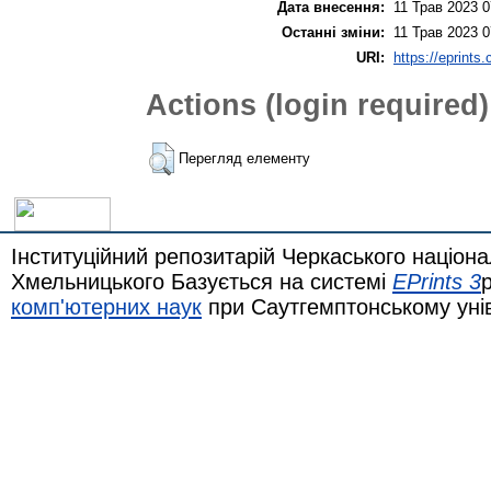
Дата внесення:
11 Трав 2023 0
Останні зміни:
11 Трав 2023 0
URI:
https://eprints
Actions (login required)
Перегляд елементу
Інституційний репозитарій Черкаського націона
Хмельницького Базується на системі
EPrints 3
комп'ютерних наук
при Саутгемптонському уні