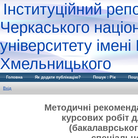
Інституційний реп
Черкаського націо
університету імені
Хмельницького
Головна
Як додати публікацію?
Пошук : Рік
Пошу
Вхід
Методичні рекомендац
курсових робіт 
(бакалаврськог
спеціальн