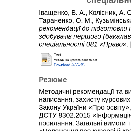
Іващенко, В. А.
,
Колісник, А. С
Тараненко, О. М.
,
Кузьмінськи
рекомендації до підготовки 
здобувачів першого (бакалав
спеціальності 081 «Право».
Text
Методичка курсова робота.pdf
Download (465kB)
Резюме
Методичні рекомендації та вим
написання, захисту курсових
Закону України «Про освіту»
ДСТУ 8302:2015 «Інформація 
посилання. Загальні вимоги 
«Положення про курсові й кв