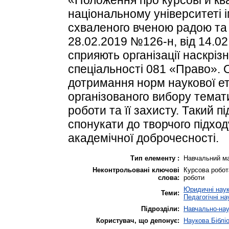
національному університеті 
схваленого вченою радою та 
28.02.2019 №126-н, від 14.0
сприяють організації наскріз
спеціальності 081 «Право».
дотримання норм наукової е
організованого вибору тема
роботи та її захисту. Такий пі
спонукати до творчого підхо
академічної доброчесності.
Тип елементу :
Навчальний ма
Неконтрольовані ключові
Курсова робота
слова:
роботи
Юридичні нау
Теми:
Педагогічні на
Підрозділи:
Навчально-наук
Користувач, що депонує:
Наукова Біблі