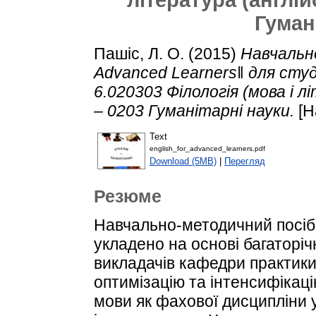
Гуман
Пашіс, Л. О.
(2015)
Навчальн
Advanced Learners‖ для студ
6.020303 Філологія (мова і л
– 0203 Гуманітарні науки.
[Н
Text
english_for_advanced_learners.pdf
Download (5MB)
|
Перегляд
Резюме
Навчально-методичний посібн
укладено на основі багаторі
викладачів кафедри практики
оптимізацію та інтенсифікац
мови як фахової дисципліни 