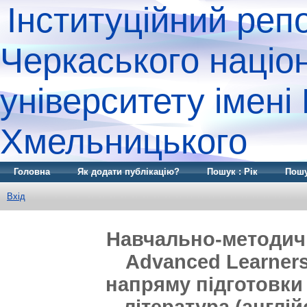
Інституційний реп
Черкаського націо
університету імені
Хмельницького
Головна
Як додати публікацію?
Пошук : Рік
Пошу
Вхід
Навчально-методичн
Advanced Learners
напряму підготовки 
література (англій