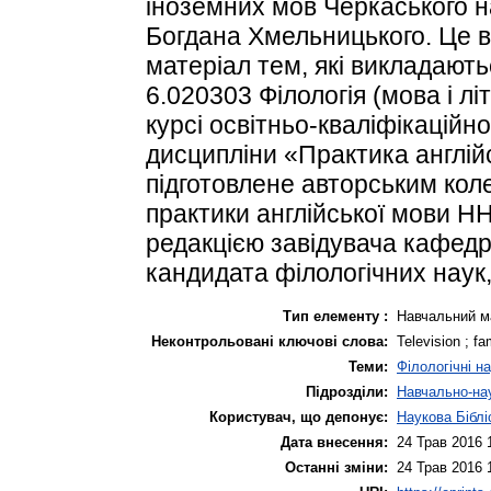
іноземних мов Черкаського н
Богдана Хмельницького. Це 
матеріал тем, які викладают
6.020303 Філологія (мова і л
курсі освітньо-кваліфікаційн
дисципліни «Практика англій
підготовлене авторським кол
практики англійської мови НН
редакцією завідувача кафедр
кандидата філологічних наук
Тип елементу :
Навчальний м
Неконтрольовані ключові слова:
Television ; f
Теми:
Філологічні н
Підрозділи:
Навчально-нау
Користувач, що депонує:
Наукова Біблі
Дата внесення:
24 Трав 2016 
Останні зміни:
24 Трав 2016 