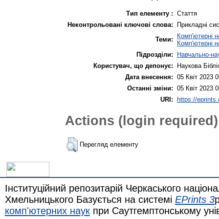
Тип елементу :
Стаття
Неконтрольовані ключові слова:
Прикладні сис
Комп'ютерні н
Теми:
Комп'ютерні н
Підрозділи:
Навчально-нау
Користувач, що депонує:
Наукова Біблі
Дата внесення:
05 Квіт 2023 0
Останні зміни:
05 Квіт 2023 0
URI:
https://eprints
Actions (login required)
Перегляд елементу
Інституційний репозитарій Черкаського націона
Хмельницького Базується на системі
EPrints 3
комп'ютерних наук
при Саутгемптонському уні