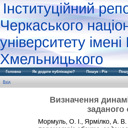
Інституційний реп
Черкаського націо
університету імені
Хмельницького
Головна
Як додати публікацію?
Пошук : Рік
Пошу
Вхід
Визначення динамі
заданого
Мормуль, О. І.
,
Ярмілко, А. В.