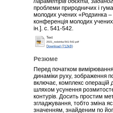
параметрів обєкта, задано
проблеми природничих і гума
молодих учених «Родзинка – 
конференція молодих учених / 
ін.]. с. 541-542.
Text
2021_rodzinkа-541-542.pdf
Download (712kB)
Резюме
Перед початком вимірювання
динаміки руху, зображення по
включає, комплекс операцій 
шляхом усунення розмитостей
контурів. Досить простим ме
згладжування, тобто зміна яс
значенням, знайденим по йог