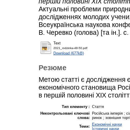
першій половині XIX століт
Актуальні проблеми природни
дослідженнях молодих учених
Всеукраїнська наукова конфер
В. Черевко (голова) [та ін.]. с.
Text
2021_rodzinkа-48-50.pdf
Download (677kB)
Резюме
Метою статті є дослідження 
економічного становища Росій
в першій половині XIX столітт
Тип елементу :
Стаття
Неконтрольовані ключові
Російська імперія ; с
слова:
ринок ; зовнішня торг
Економічні науки
Теми:
Історичні науки