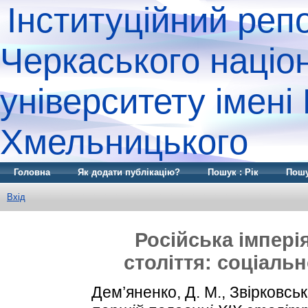
Інституційний реп
Черкаського націо
університету імені
Хмельницького
Головна
Як додати публікацію?
Пошук : Рік
Пошу
Вхід
Російська імпері
століття: соціаль
Дем’яненко, Д. М.
,
Звірковськи