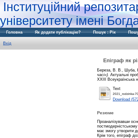
Інституційний репозита
університету імені Бог
Головна
Як додати публікацію?
Пошук : Рік
Пошу
Вхід
Епіграф як рі
Береза, В. В.
,
Шуба, 
часі»).
Актуальні проб
XXІIІ Всеукраїнська н
Text
2021_rodzinkа-7
Download (57
Резюме
Проаналізувавши осно
постмодерністському
має змогу утворити д
Крім того, епіграф д