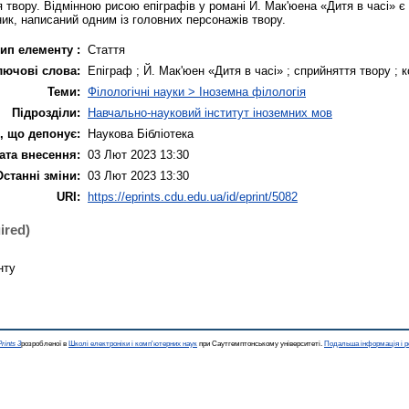
 твору. Відмінною рисою епіграфів у романі Й. Мак'юена «Дитя в часі» є 
ик, написаний одним із головних персонажів твору.
ип елементу :
Стаття
лючові слова:
Епіграф ; Й. Мак'юен «Дитя в часі» ; сприйняття твору ; 
Теми:
Філологічні науки > Іноземна філологія
Підрозділи:
Навчально-науковий інститут іноземних мов
, що депонує:
Наукова Бібліотека
ата внесення:
03 Лют 2023 13:30
Останні зміни:
03 Лют 2023 13:30
URI:
https://eprints.cdu.edu.ua/id/eprint/5082
ired)
нту
rints 3
розробленої в
Школі електроніки і комп'ютерних наук
при Саутгемптонському університеті.
Подальша інформація і р