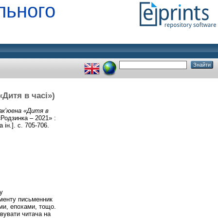
льного
«Дитя в часі»)
Мак’юена «Дитя в
Родзинка – 2021» :
ін.]. с. 705-706.
у
менту письменник
ми, епохами, тощо.
овувати читача на