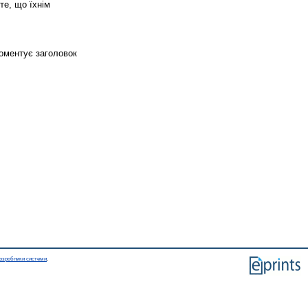
те, що їхнім
коментує заголовок
озробники системи
.