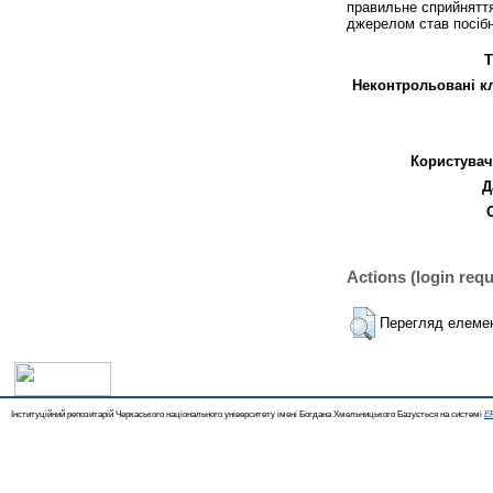
правильне сприйняття
джерелом став посібн
Т
Неконтрольовані к
Користувач
Д
Actions (login requ
Перегляд елеме
Інституційний репозитарій Черкаського національного університету імені Богдана Хмельницького Базується на системі
EP