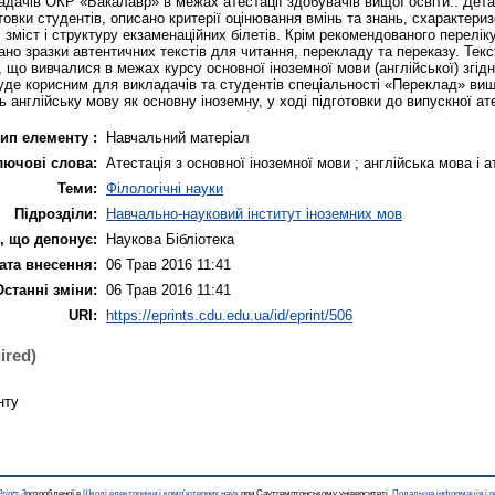
адачів ОКР «Бакалавр» в межах атестації здобувачів вищої освіти.. Дет
отовки студентів, описано критерії оцінювання вмінь та знань, схарактер
зміст і структуру екзаменаційних білетів. Крім рекомендованого переліку
ано зразки автентичних текстів для читання, перекладу та переказу. Тек
що вивчалися в межах курсу основної іноземної мови (англійської) згід
уде корисним для викладачів та студентів спеціальності «Переклад» ви
 англійську мову як основну іноземну, у ході підготовки до випускної ате
ип елементу :
Навчальний матеріал
лючові слова:
Атестація з основної іноземної мови ; англійська мова і а
Теми:
Філологічні науки
Підрозділи:
Навчально-науковий інститут іноземних мов
, що депонує:
Наукова Бібліотека
ата внесення:
06 Трав 2016 11:41
Останні зміни:
06 Трав 2016 11:41
URI:
https://eprints.cdu.edu.ua/id/eprint/506
ired)
нту
rints 3
розробленої в
Школі електроніки і комп'ютерних наук
при Саутгемптонському університеті.
Подальша інформація і р