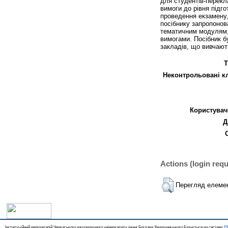
для студентів-перекл
вимоги до рівня підг
проведення екзамену, 
посібнику запропонов
тематичним модулям, 
вимогами. Посібник б
закладів, що вивчають
Т
Неконтрольовані к
Користувач
Д
Actions (login requ
Перегляд елеме
Інституційний репозитарій Черкаського національного університету імені Богдана Хмельницького Базується на системі
EP