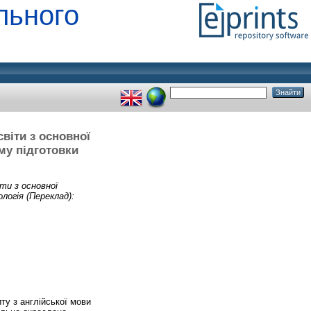
льного
віти з основної
му підготовки
ти з основної
логія (Переклад):
ту з англійської мови