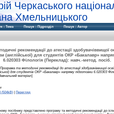
рій Черкаського націона
дана Хмельницького
к : Тема
Пошук : Підрозділ
Пошук : Автор
тодичні рекомендації до атестації здобувачіввищої ос
ви (англійської) для студентів ОКР «Бакалавр» напря
6.020303 Філологія (Переклад): навч.-метод. посіб.
Програма та методичні рекомендації до атестації здобувачіввищої осві
ійської) для студентів ОКР «Бакалавр» напряму підготовки 6.020303 Філо
авчальний матеріал]
df
 (504kB)
|
Перегляд
ому посібнику представлено програму та методичні рекомендації до іспи