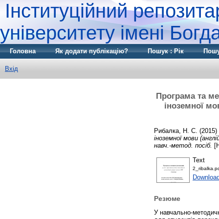
Інституційний репозита
університету імені Бог
Головна
Як додати публікацію?
Пошук : Рік
Пошу
Вхід
Програма та ме
іноземної мо
Рибалка, Н. С.
(2015)
іноземної мови (англ
навч.-метод. посіб.
[Н
Text
2_ribalka.p
Download
Резюме
У навчально-методичн