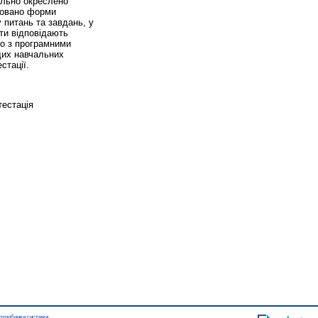
ально окреслено
изовано форми
 питань та завдань, у
сти відповідають
но з програмними
щих навчальних
стації.
тестація
озробники системи
.