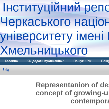
Інституційний реп
Черкаського націо
університету імені
Хмельницького
Головна
Як додати публікацію?
Пошук : Рік
Пошу
Вхід
Representanion of de
concept of growing-up
contempora