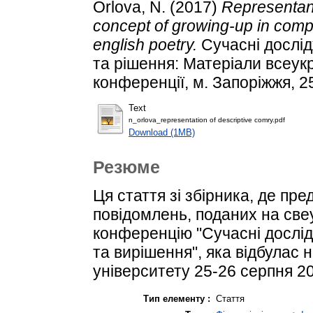
Orlova, N.
(2017)
Representani
concept of growing-up in comp
english poetry.
Сучасні дослід
та рішення: Матеріали всеук
конференції, м. Запоріжжя, 25
Text
n_orlova_representation of descriptive comry.pdf
Download (1MB)
Резюме
Ця стаття зі збірника, де пр
повідомлень, поданих на све
конференцію "Сучасні дослід
та вирішення", яка відбулас 
університету 25-26 серпня 20
Тип елементу :
Стаття