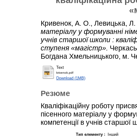
«
Кривенок, А. О.
,
Левицька, Л.
матеріалу у формуванні нім
учнів старшої школи : квалі
ступеня «магістр».
Черкаськ
Богдана Хмельницького, м. Ч
Text
krivenok.pdf
Download (1MB)
Резюме
Кваліфікаційну роботу прис
пісенного матеріалу у форму
компетенції в учнів старшої 
Тип елементу :
Інший