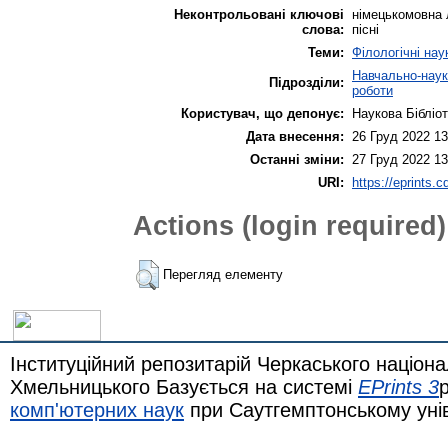
Неконтрольовані ключові
німецькомовна л
слова:
пісні
Теми:
Філологічні нау
Навчально-науко
Підрозділи:
роботи
Користувач, що депонує:
Наукова Бібліо
Дата внесення:
26 Груд 2022 13
Останні зміни:
27 Груд 2022 13
URI:
https://eprints.c
Actions (login required)
Перегляд елементу
Інституційний репозитарій Черкаського націона
Хмельницького Базується на системі
EPrints 3
комп'ютерних наук
при Саутгемптонському уні