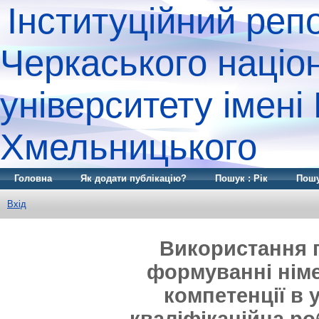
Інституційний реп
Черкаського націо
університету імені
Хмельницького
Головна
Як додати публікацію?
Пошук : Рік
Пошу
Вхід
Використання п
формуванні нім
компетенції в 
кваліфікаційна ро