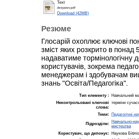
Text
desyatov.pdf
Download (42MB)
Резюме
Глосарій охоплює ключові пон
зміст яких розкрито в понад
надаватиме тормінологічну 
користувачів, зокрема педаго
менеджерам і здобувачам вищо
знань "Освіта/Педагогіка".
Тип елементу :
Навчальний ма
Неконтрольовані ключові
терміни сучасн
слова:
Теми:
Педагогічні на
Навчально-наук
Підрозділи:
мистецтва
Користувач, що депонує:
Наукова Біблі