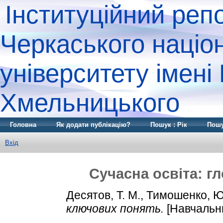
Інституційний реп
Черкаського націо
університету імені
Хмельницького
Головна
Як додати публікацію?
Пошук : Рік
Пошу
Вхід
Сучасна освіта: г
Десятов, Т. М.
,
Тимошенко, Ю
ключових понять.
[Навчальн