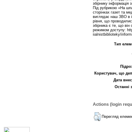
збірнику інформація 
Під рубрикою «На шпа
сторінках газет та ме
виглядає наш ЗВО в і
рівня, що проводилися
збірника є те, що він
режимом доступу: http
iialnistbiblioteky/inform
Тип елем
Підро
Користувач, що деп
Дата внес
Останні 
Actions (login requ
Перегляд елеме