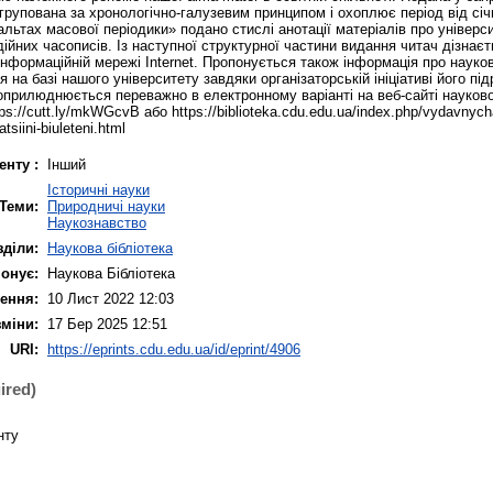
згрупована за хронологічно-галузевим принципом і охоплює період від січ
льтах масової періодики» подано стислі анотації матеріалів про універс
дійних часописів. Із наступної структурної частини видання читач дізнаєть
нформаційній мережі Internet. Пропонується також інформація про науков
 на базі нашого університету завдяки організаторській ініціативі його пі
 оприлюднюється переважно в електронному варіанті на веб-сайті наукової
s://cutt.ly/mkWGcvB або https://biblioteka.cdu.edu.ua/index.php/vydavnych
atsiini-biuleteni.html
енту :
Інший
Історичні науки
Теми:
Природничі науки
Наукознавство
зділи:
Наукова бібліотека
онує:
Наукова Бібліотека
ення:
10 Лист 2022 12:03
зміни:
17 Бер 2025 12:51
URI:
https://eprints.cdu.edu.ua/id/eprint/4906
ired)
нту