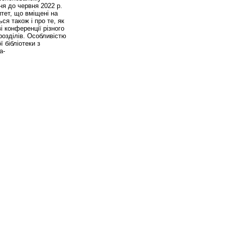
ня до червня 2022 р.
итет, що вміщені на
ся також і про те, як
і конференції різного
дрозділів. Особливістю
 бібліотеки з
a-