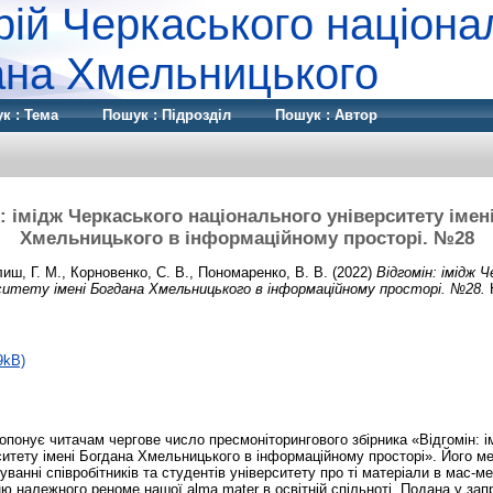
рій Черкаського націона
дана Хмельницького
к : Тема
Пошук : Підрозділ
Пошук : Автор
: імідж Черкаського національного університету імен
Хмельницького в інформаційному просторі. №28
лиш, Г. М.
,
Корновенко, С. В.
,
Пономаренко, В. В.
(2022)
Відгомін: імідж 
рситету імені Богдана Хмельницького в інформаційному просторі. №28.
Н
9kB)
ропонує читачам чергове число пресмоніторингового збірника «Відгомін: 
ситету імені Богдана Хмельницького в інформаційному просторі». Його ме
анні співробітників та студентів університету про ті матеріали в мас-ме
 належного реноме нашої alma mater в освітній спільноті. Подана у за