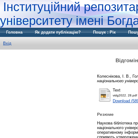
Інституційний репозита
університету імені Бог
Головна
Як додати публікацію?
Пошук : Рік
Пошу
Вхід
Відгомін
Колеснікова, І. В.
,
Го
національного уніве
Text
vidg2022. 28.pdf
Download (58
Резюме
Наукова бібліотека п
національного універ
оперативному інформув
сприяють утвердженню