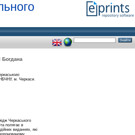
льного
і Богдана
Черкаського
БЧНУ, м. Черкаси.
імідж Черкаського
та полягає в
дійних виданнях, які
пропонованому