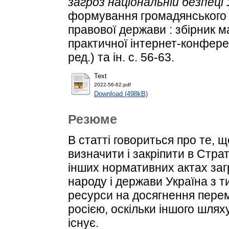
загроз національній безпеці 
формування громадянського 
правової держави : збірник м
практичної інтернет-конференці
ред.) та ін. с. 56-63.
Text
2022-56-62.pdf
Download (498kB)
Резюме
В статті говориться про те,
визначити і закріпити в Страт
інших нормативних актах загр
народу і держави Україна з т
ресурси на досягнення пере
росією, оскільки іншого шлях
існує.