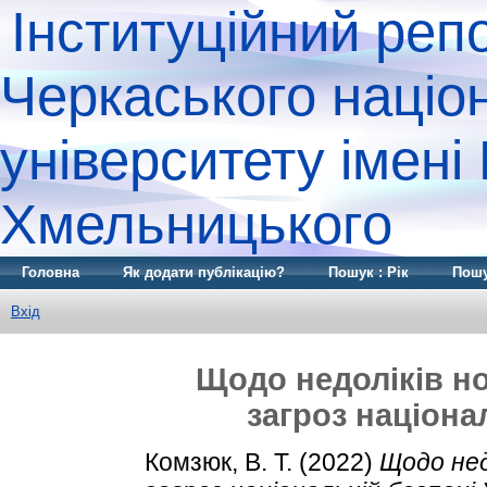
Інституційний реп
Черкаського націо
університету імені
Хмельницького
Головна
Як додати публікацію?
Пошук : Рік
Пошу
Вхід
Щодо недоліків н
загроз націона
Комзюк, В. Т.
(2022)
Щодо нед