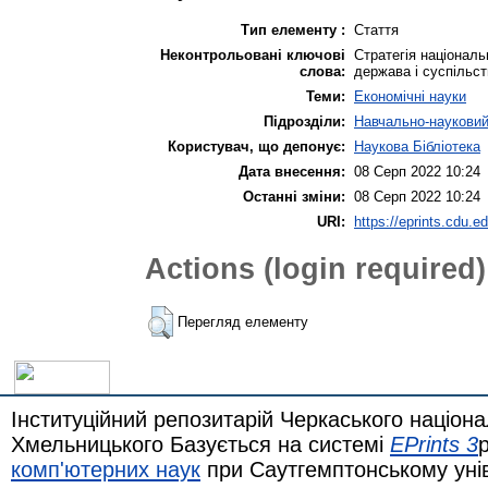
Тип елементу :
Стаття
Неконтрольовані ключові
Стратегія національн
слова:
держава і суспільс
Теми:
Економічні науки
Підрозділи:
Навчально-науковий 
Користувач, що депонує:
Наукова Бібліотека
Дата внесення:
08 Серп 2022 10:24
Останні зміни:
08 Серп 2022 10:24
URI:
https://eprints.cdu.e
Actions (login required)
Перегляд елементу
Інституційний репозитарій Черкаського націона
Хмельницького Базується на системі
EPrints 3
комп'ютерних наук
при Саутгемптонському уні