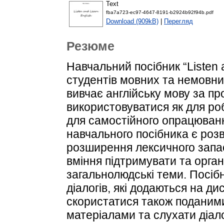
Text
fba7a723-ec97-4647-8191-b2924b92f94b.pdf
Download (909kB)
|
Перегляд
Резюме
Навчальний посібник “Listen 
студентів мовних та немовних
вивчає англійську мову за п
використовуватися як для роб
для самостійного опрацюван
навчального посібника є роз
розширення лексичного запас
вміння підтримувати та орган
загальнолюдські теми. Посібн
діалогів, які додаються на ди
скористатися також поданими
матеріалами та слухати діал