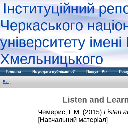
Інституційний реп
Черкаського націо
університету імені
Хмельницького
Головна
Як додати публікацію?
Пошук : Рік
Пошу
Вхід
Listen and Learn
Чемерис, І. М.
(2015)
Listen a
[Навчальний матеріал]