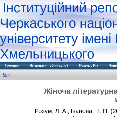
Інституційний реп
Черкаського націо
університету імені
Хмельницького
Головна
Як додати публікацію?
Пошук : Рік
Пошу
Вхід
Жіноча літературна 
Розум, Л. А.
,
Іванова, Н. П.
(2