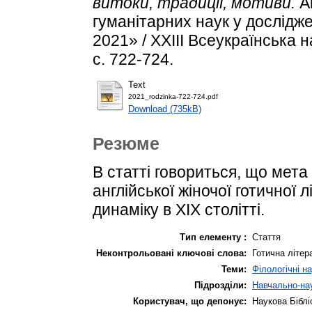
витоки, традиції, мотиви.
Ак
гуманітарних наук у дослідж
2021» / XXІIІ Всеукраїнська
с. 722-724.
Text
2021_rodzinkа-722-724.pdf
Download (735kB)
Резюме
В статті говориться, що мет
англійської жіночої готичної л
динаміку в ХІХ столітті.
Тип елементу :
Стаття
Неконтрольовані ключові слова:
Готична літер
Теми:
Філологічні н
Підрозділи:
Навчально-нау
Користувач, що депонує:
Наукова Біблі