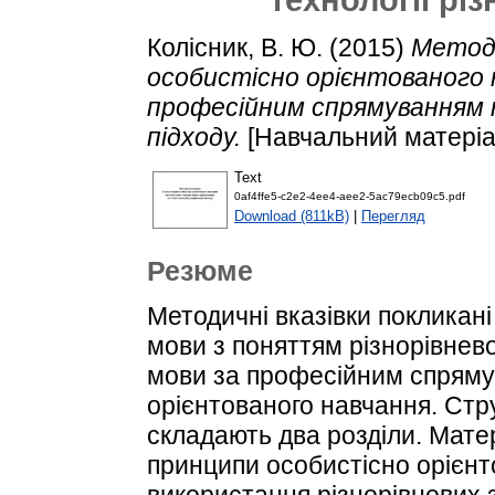
Колісник, В. Ю.
(2015)
Методи
особистісно орієнтованого 
професійним спрямуванням на
підходу.
[Навчальний матеріа
Text
0af4ffe5-c2e2-4ee4-aee2-5ac79ecb09c5.pdf
Download (811kB)
|
Перегляд
Резюме
Методичні вказівки покликан
мови з поняттям різнорівнево
мови за професійним спряму
орієнтованого навчання. Стр
складають два розділи. Мате
принципи особистісно орієн
використання різнорівневих 