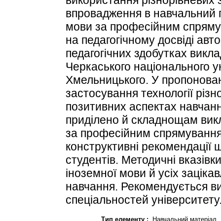
впровадження в навчальний п
мови за професійним спряму
на педагогічному досвіді авто
педагогічних здобутках викл
Черкаського національного у
Хмельницького. У пропонован
застосування технології різно
позитивних аспектах навчанн
приділено й складнощам вик
за професійним спрямування
конструктивні рекомендації 
студентів. Методичні вказівк
іноземної мови й усіх заціка
навчання. Рекомендується в
спеціальностей університету
Тип елементу :
Навчальний матеріал