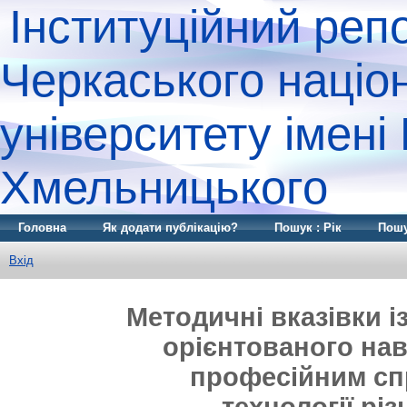
Інституційний реп
Черкаського націо
університету імені
Хмельницького
Головна
Як додати публікацію?
Пошук : Рік
Пошу
Вхід
Методичні вказівки і
орієнтованого нав
професійним сп
технології рі