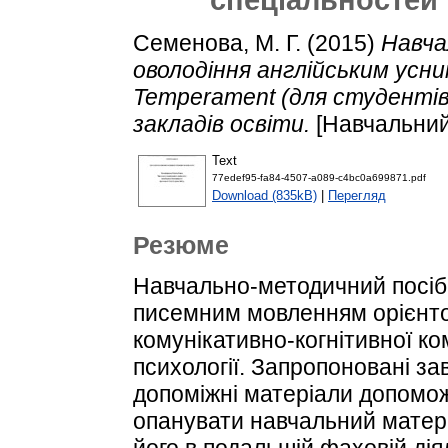
Семенова, М. Г.
(2015)
Навча
оволодіння англійським усн
Temperament (для студенті
закладів освіти.
[Навчальний
Text
77edef95-fa84-4507-a089-c4bc0a699871.pdf
Download (835kB)
|
Перегляд
Резюме
Навчально-методичний посібн
писемним мовленням орієнт
комунікативно-когнітивної ко
психології. Запропоновані за
допоміжні матеріали допомо
опанувати навчальний матері
його в подальшій фаховій дія