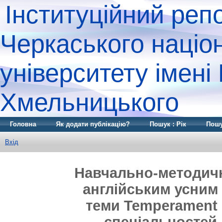
Інституційний реп
Черкаського націо
університету імені
Хмельницького
Головна
Як додати публікацію?
Пошук : Рік
Пошу
Вхід
Навчально-методичн
англійським усним
теми Temperament 
спеціальностей 