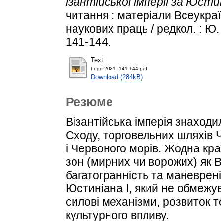
ізантійської імперії за Юстин
читання : матеріали Всеукраї
наукових праць / редкол. : Ю. 
141-144.
Text
bogd 2021_141-144.pdf
Download (284kB)
Резюме
Візантійська імперія знаходил
Сходу, торговельних шляхів
і Червоного морів. Жодна кра
зон (мирних чи ворожих) як 
багатогранність та маневрен
Юстиніана І, який не обмежув
силові механізми, розвиток т
культурного впливу.