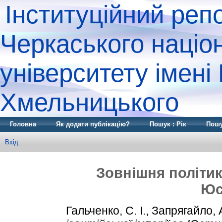
Інституційний реп
Черкаського націо
університету імені
Хмельницького
Головна
Як додати публікацію?
Пошук : Рік
Пошу
Вхід
Зовнішня політика
Юс
Гальченко, С. І.
,
Запрягайло, 