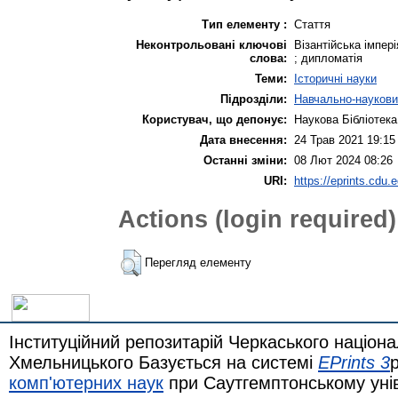
Тип елементу :
Стаття
Неконтрольовані ключові
Візантійська імпері
слова:
; дипломатія
Теми:
Історичні науки
Підрозділи:
Навчально-науковий
Користувач, що депонує:
Наукова Бібліотека
Дата внесення:
24 Трав 2021 19:15
Останні зміни:
08 Лют 2024 08:26
URI:
https://eprints.cdu.
Actions (login required)
Перегляд елементу
Інституційний репозитарій Черкаського націона
Хмельницького Базується на системі
EPrints 3
комп'ютерних наук
при Саутгемптонському уні