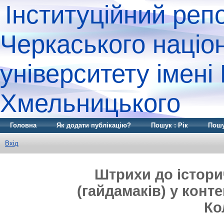
Інституційний реп
Черкаського націо
університету імені
Хмельницького
Головна
Як додати публікацію?
Пошук : Рік
Пошу
Вхід
Штрихи до історич
(гайдамаків) у конте
Ко