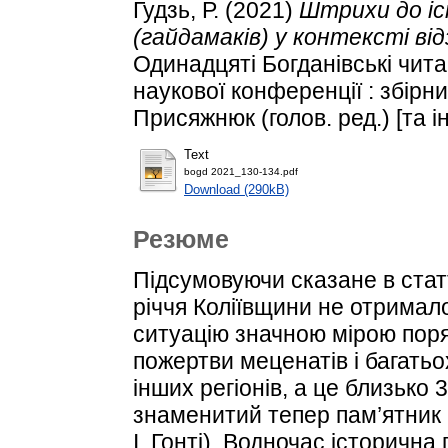
Гудзь, Р.
(2021)
Штрихи до іс
(гайдамаків) у контексті від
Одинадцяті Богданівські чита
наукової конференції : збірни
Присяжнюк (голов. ред.) [та ін.
Text
bogd 2021_130-134.pdf
Download (290kB)
Резюме
Підсумовуючи сказане в статт
річчя Коліївщини не отримал
ситуацію значною мірою поря
пожертви меценатів і багать
інших регіонів, а це близько 
знаменитий тепер пам’ятник 
І. Гонті). Водночас історичн