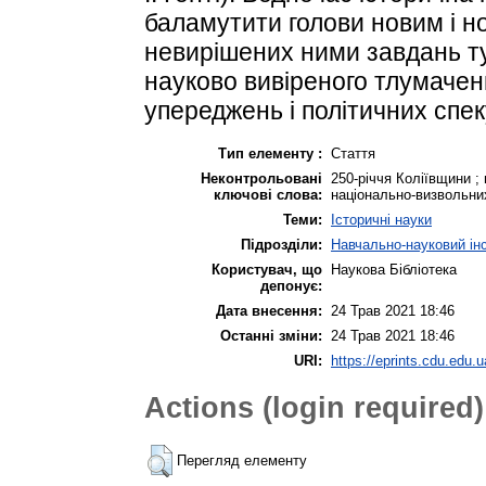
баламутити голови новим і н
невирішених ними завдань ту
науково вивіреного тлумаченн
упереджень і політичних спек
Тип елементу :
Стаття
Неконтрольовані
250-річчя Коліївщини ; 
ключові слова:
національно-визвольни
Теми:
Історичні науки
Підрозділи:
Навчально-науковий інс
Користувач, що
Наукова Бібліотека
депонує:
Дата внесення:
24 Трав 2021 18:46
Останні зміни:
24 Трав 2021 18:46
URI:
https://eprints.cdu.edu.u
Actions (login required)
Перегляд елементу