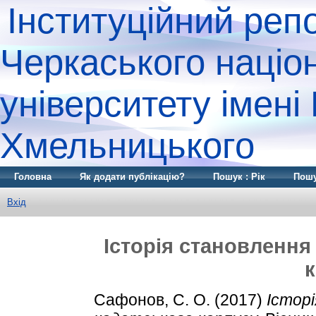
Інституційний реп
Черкаського націо
університету імені
Хмельницького
Головна
Як додати публікацію?
Пошук : Рік
Пошу
Вхід
Історія становлення
Сафонов, С. О.
(2017)
Істор