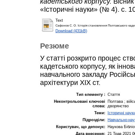
кадетського корпусу.
Вісник
«Історичні науки» (№ 4). с. 1
Text
Сафонов С. О. Історія становлення Полтавського кадет
Download (431kB)
Резюме
У статті розкрито процес ств
кадетського корпусу, як інно
навчального закладу Російсько
архітектури XIX ст.
Тип елементу :
Стаття
Неконтрольовані ключові
Полтава ; війс
слова:
дворянство
Теми:
Історичні наук
Підрозділи:
Навчально-наук
Користувач, що депонує:
Наукова Бібліо
Дата внесення:
21 Трав 2021 0