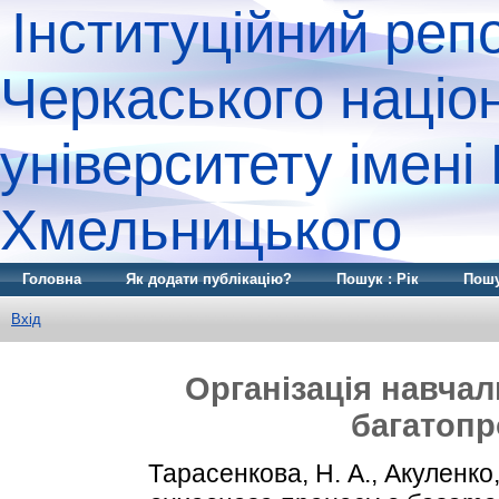
Інституційний реп
Черкаського націо
університету імені
Хмельницького
Головна
Як додати публікацію?
Пошук : Рік
Пошу
Вхід
Організація навча
багатопр
Тарасенкова, Н. А.
,
Акуленко, 