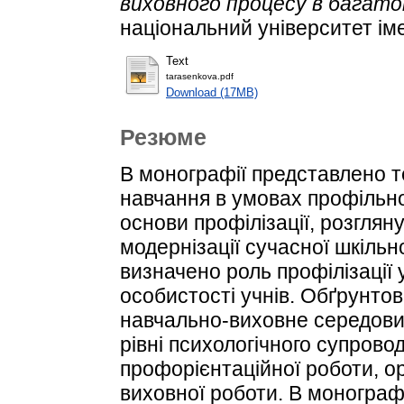
виховного процесу в багато
національний університет ім
Text
tarasenkova.pdf
Download (17MB)
Резюме
В монографії представлено т
навчання в умовах профільно
основи профілізації, розглян
модернізації сучасної шкільн
визначено роль профілізації
особистості учнів. Обґрунто
навчально-виховне середови
рівні психологічного супрово
профорієнтаційної роботи, ор
виховної роботи. В монограф