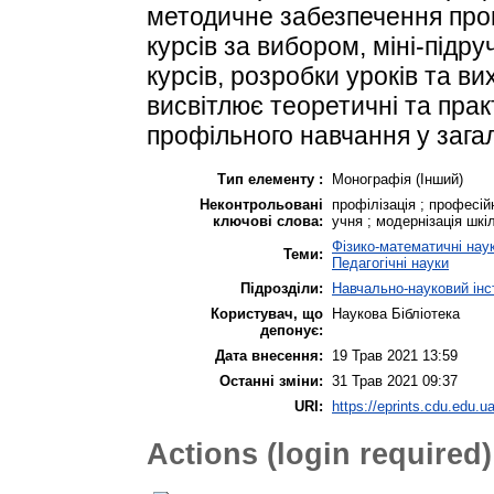
методичне забезпечення проц
курсів за вибором, міні-підр
курсів, розробки уроків та в
висвітлює теоретичні та прак
профільного навчання у загал
Тип елементу :
Монографія (Інший)
Неконтрольовані
профілізація ; професі
ключові слова:
учня ; модернізація шкі
Фізико-математичні нау
Теми:
Педагогічні науки
Підрозділи:
Навчально-науковий інст
Користувач, що
Наукова Бібліотека
депонує:
Дата внесення:
19 Трав 2021 13:59
Останні зміни:
31 Трав 2021 09:37
URI:
https://eprints.cdu.edu.ua
Actions (login required)