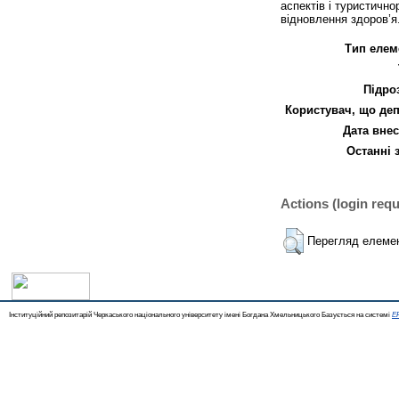
аспектів і туристично
відновлення здоров’я.
Тип елем
Підро
Користувач, що деп
Дата внес
Останні 
Actions (login requ
Перегляд елеме
Інституційний репозитарій Черкаського національного університету імені Богдана Хмельницького Базується на системі
EP