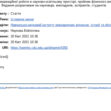
рекреаційної роботи в науково-освітньому просторі; проблем фізичного в
 Видання розраховане на науковців, викладачів, аспірантів, студентів.
енту :
Стаття
Теми:
Історичні науки
зділи:
Навчально-науковий інститут міжнародних відносин, історії та фі
онує:
Наукова Бібліотека
ення:
20 Квіт 2021 10:36
зміни:
20 Квіт 2021 10:36
URI:
https://eprints.cdu.edu.ua/id/eprint/4355
ired)
нту
rints 3
розробленої в
Школі електроніки і комп'ютерних наук
при Саутгемптонському університеті.
Подальша інформація і р