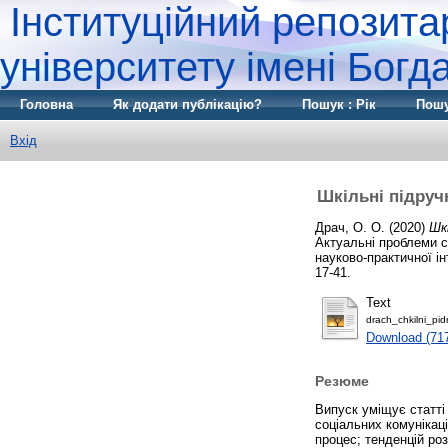
Інституційний репозита
університету імені Бог
Головна
Як додати публікацію?
Пошук : Рік
Пошу
Вхід
Шкільні підручн
Драч, О. О.
(2020)
Шк
Актуальні проблеми су
науково-практичної ін
17-41.
Text
drach_chkilni_pid
Download (71
Резюме
Випуск уміщує статті 
соціальних комунікаці
процес; тенденцій ро