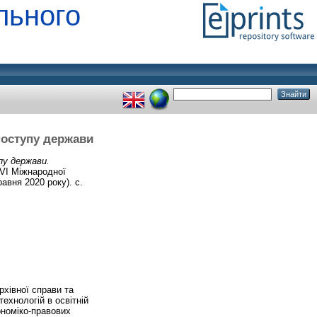
льного
 поступу держави
пу держави.
 VI Міжнародної
авня 2020 року). с.
рхівної справи та
ехнологій в освітній
ономіко-правових