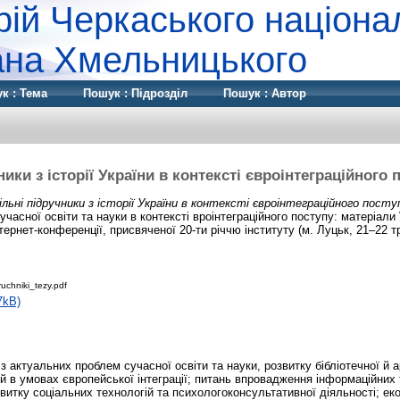
рій Черкаського націона
дана Хмельницького
к : Тема
Пошук : Підрозділ
Пошук : Автор
ики з історії України в контексті євроінтеграційного
ільні підручники з історії України в контексті євроінтеграційного посту
часної освіти та науки в контексті вроінтеграційного поступу: матеріали
тернет-конференції, присвяченої 20-ти річчю інституту (м. Луцьк, 21–22 тр
ruchniki_tezy.pdf
7kB)
з актуальних проблем сучасної освіти та науки, розвитку бібліотечної й а
й в умовах європейської інтеграції; питань впровадження інформаційних т
звитку соціальних технологій та психологоконсультативної діяльності; ек