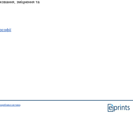
иховання, зміцнення та
лософії
озробники системи
.