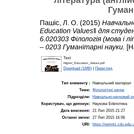
Гуман
Пашіс, Л. О.
(2015)
Навчальн
Education Values‖ для студе
6.020303 Філологія (мова і л
– 0203 Гуманітарні науки.
[Н
Text
Higher_Education_Values.pdf
Download (1MB)
|
Перегляд
Тип елементу :
Навчальний матеріал
Теми:
Філологічні науки
Підрозділи:
Навчально-науковий ін
Користувач, що депонує:
Наукова Бібліотека
Дата внесення:
21 Лип 2015 21:27
Останні зміни:
27 Лип 2015 16:06
URI:
https://eprints.cdu.edu.