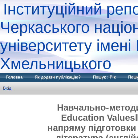
Інституційний реп
Черкаського націо
університету імені
Хмельницького
Головна
Як додати публікацію?
Пошук : Рік
Пошу
Вхід
Навчально-метод
Education Values‖
напряму підготовки 
література (англій