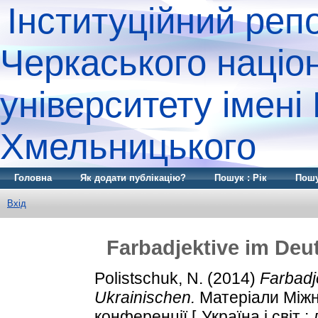
Інституційний реп
Черкаського націо
університету імені
Хмельницького
Головна
Як додати публікацію?
Пошук : Рік
Пошу
Вхід
Farbadjektive im Deu
Polistschuk, N.
(2014)
Farbadj
Ukrainischen.
Матеріали Міжн
конференції [„Україна і світ :