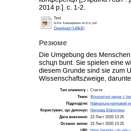
2014 р.]. с. 1-2.
Text
N.Pol. Farbadjektive im D.U..pdf
Download (148kB)
Резюме
Die Umgebung des Menschen i
schцn bunt. Sie spielen eine w
diesem Grunde sind sie zum U
Wissenschaftszweige, darunter
Тип елементу :
Стаття
Теми:
Філологічні науки > Ін
Підрозділи:
Навчально-науковий ін
Користувач, що депонує:
Наукова Бібліотека
Дата внесення:
22 Лист 2020 13:25
Останні зміни:
22 Лист 2020 13:25
URI:
https://eprints.cdu.edu.