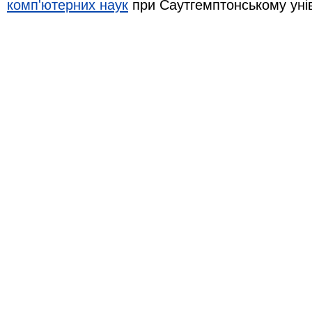
комп'ютерних наук
при Саутгемптонському уні