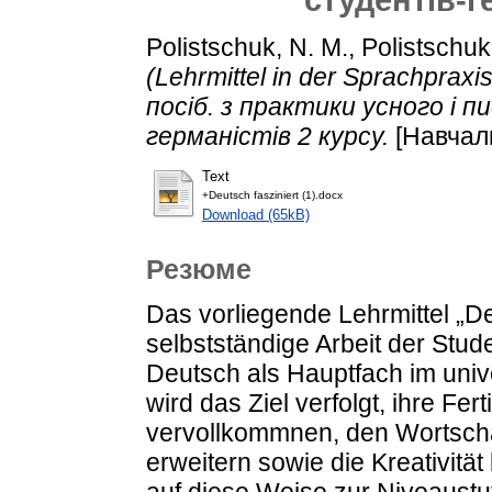
Polistschuk, N. M.
,
Polistschuk
(Lehrmittel in der Sprachpraxi
посіб. з практики усного і 
германістів 2 курсу.
[Навчал
Text
+Deutsch fasziniert (1).docx
Download (65kB)
Резюме
Das vorliegende Lehrmittel „Deu
selbstständige Arbeit der Stud
Deutsch als Hauptfach im univ
wird das Ziel verfolgt, ihre Fe
vervollkommnen, den Wortscha
erweitern sowie die Kreativitä
auf diese Weise zur Niveaust