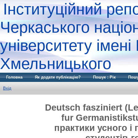
Інституційний реп
Черкаського націо
університету імені
Хмельницького
Головна
Як додати публікацію?
Пошук : Рік
Пошу
Вхід
Deutsch fasziniert (L
fur Germanistikst
практики усного і
студентів-г