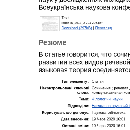
Всеукраїнська наукова конфе
Text
rodzinka_2018_2-294-296.pdf
Download (297kB)
|
Перегляд
Резюме
В статье говорится, что соч
развитии всех видов речево
языковая теория соединяется
Тип елементу :
Стаття
Неконтрольовані ключові
Сочинения ; речевая 
слова:
коммуникативная ком
Теми:
Філологічні науки
Підрозділи:
Навчально-науковий і
Користувач, що депонує:
Наукова Бібліотека
Дата внесення:
19 Черв 2020 16:01
Останні зміни:
19 Черв 2020 16:01