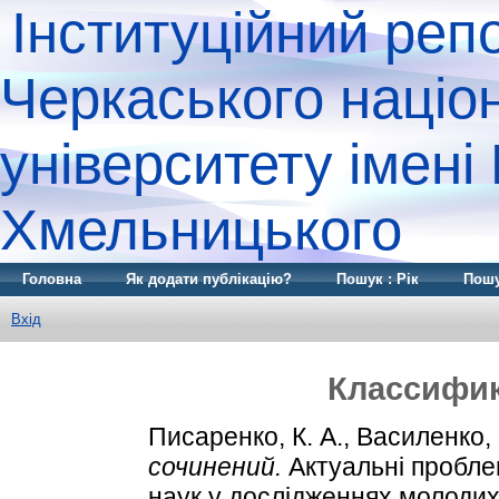
Інституційний реп
Черкаського націо
університету імені
Хмельницького
Головна
Як додати публікацію?
Пошук : Рік
Пошу
Вхід
Классифик
Писаренко, К. А.
,
Василенко, 
сочинений.
Актуальні пробле
наук у дослідженнях молодих