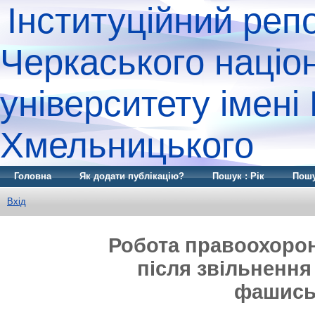
Інституційний реп
Черкаського націо
університету імені
Хмельницького
Головна
Як додати публікацію?
Пошук : Рік
Пошу
Вхід
Робота правоохорон
після звільнення 
фашись