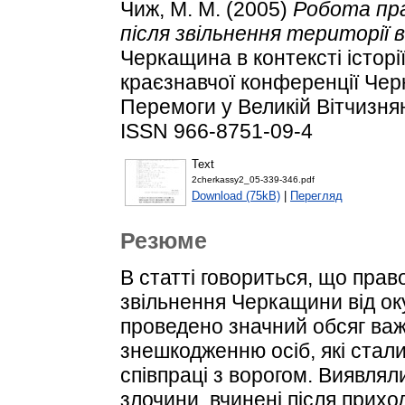
Чиж, М. М.
(2005)
Робота пра
після звільнення території 
Черкащина в контексті історі
краєзнавчої конференції Чер
Перемоги у Великій Вітчизняні
ISSN 966-8751-09-4
Text
2cherkassy2_05-339-346.pdf
Download (75kB)
|
Перегляд
Резюме
В статті говориться, що пра
звільнення Черкащини від оку
проведено значний обсяг важ
знешкодженню осіб, які стал
співпраці з ворогом. Виявлял
злочини, вчинені після приход