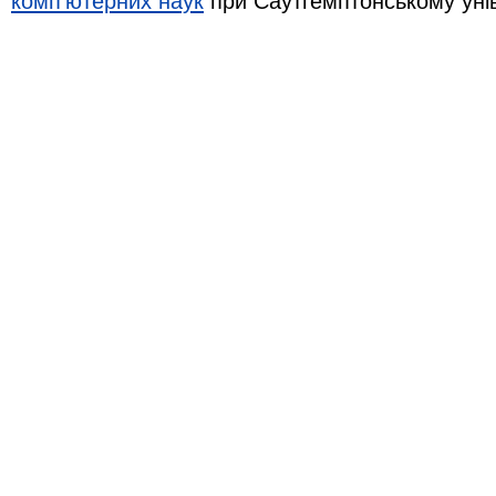
комп'ютерних наук
при Саутгемптонському уні