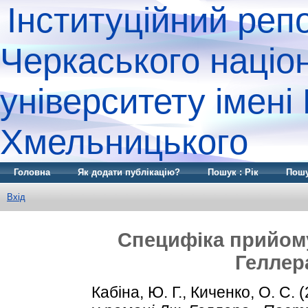
Інституційний реп
Черкаського націо
університету імені
Хмельницького
Головна
Як додати публікацію?
Пошук : Рік
Пошу
Вхід
Специфіка прийому
Геллер
Кабіна, Ю. Г.
,
Киченко, О. С.
(