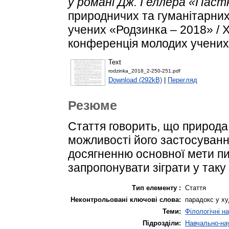
у романі Дж. Геллера «Паст
природничих та гуманітарних
учених «Родзинка – 2018» / 
конференція молодих учених.
Text
rodzinka_2018_2-250-251.pdf
Download (292kB)
|
Перегляд
Резюме
Стаття говорить, що природа 
можливості його застосуван
досягненню основної мети пи
запропонувати зіграти у таку
Тип елементу :
Стаття
Неконтрольовані ключові слова:
парадокс у ху
Теми:
Філологічні н
Підрозділи:
Навчально-нау