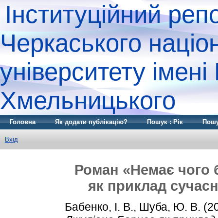
Інституційний реп
Черкаського націо
університету імені
Хмельницького
Головна
Як додати публікацію?
Пошук : Рік
Пошу
Вхід
Роман «Немає чого 
як приклад сучасн
Бабенко, І. В.
,
Шуба, Ю. В.
(2