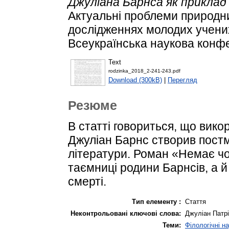
Джуліана Барнса як приклад
Актуальні проблеми природни
дослідженнях молодих учених
Всеукраїнська наукова конфе
Text
rodzinka_2018_2-241-243.pdf
Download (300kB)
|
Перегляд
Резюме
В статті говориться, що вик
Джуліан Барнс створив пост
літератури. Роман «Немає чо
таємниці родини Барнсів, а й
смерті.
Тип елементу :
Стаття
Неконтрольовані ключові слова:
Джуліан Патрі
Теми:
Філологічні н