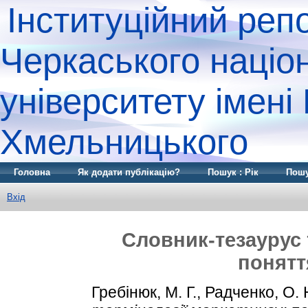
Інституційний реп
Черкаського націо
університету імені
Хмельницького
Головна
Як додати публікацію?
Пошук : Рік
Пошу
Вхід
Словник-тезаурус 
понятт
Гребінюк, М. Г.
,
Радченко, О. 