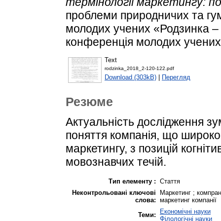
термінології маркетингу: п
проблеми природничих та гум
молодих учених «Родзинка – 
конференція молодих учених.
Text
rodzinka_2018_2-120-122.pdf
Download (303kB)
|
Перегляд
Резюме
Актуальність дослідження зу
поняття компанія, що широко 
маркетингу, з позицій когнітив
мовознавчих течій.
Тип елементу :
Стаття
Неконтрольовані ключові
Маркетинг ; компрані
слова:
маркетинг компанії
Економічні науки
Теми:
Філологічні науки