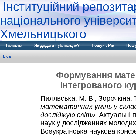
Інституційний репозита
національного університ
Хмельницького
Головна
Як додати публікацію?
Пошук : Рік
Пошу
Вхід
Формування матем
інтегрованого ку
Пилявська, М. В.
,
Зорочкіна, Т
математичних умінь у склад
досліджую світ».
Актуальні 
наук у дослідженнях молодих
Всеукраїнська наукова конфе