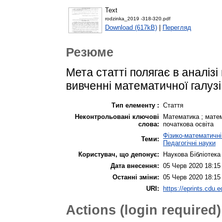
Text
rodzinka_2019 -318-320.pdf
Download (617kB)
|
Перегляд
Резюме
Мета статті полягає в аналіз
вивченні математичної галузі
Тип елементу :
Стаття
Неконтрольовані ключові
Математика ; матем
слова:
початкова освіта
Фізико-математичні
Теми:
Педагогічні науки
Користувач, що депонує:
Наукова Бібліотека
Дата внесення:
05 Черв 2020 18:15
Останні зміни:
05 Черв 2020 18:15
URI:
https://eprints.cdu.e
Actions (login required)