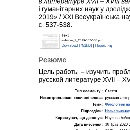
в литературе XVII – XVIII ве
і гуманітарних наук у дослі
2019» / XXI Всеукраїнська н
с. 537-538.
Text
rodzinka_2_2019-537-538.pdf
Download (751kB)
|
Перегляд
Резюме
Цель работы – изучить проб
русской литературе XVII – XVI
Тип елементу :
Стаття
Неконтрольовані ключові слова:
русская литер
Теми:
Філологічні н
Підрозділи:
Навчально-нау
Користувач, що депонує:
Наукова Біблі
Дата внесення:
30 Трав 2020 