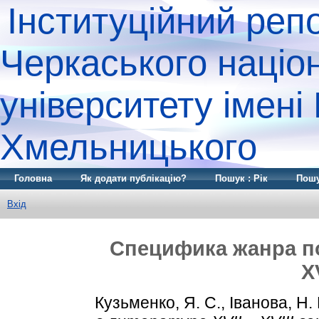
Інституційний реп
Черкаського націо
університету імені
Хмельницького
Головна
Як додати публікацію?
Пошук : Рік
Пошу
Вхід
Специфика жанра по
X
Кузьменко, Я. С.
,
Іванова, Н. 