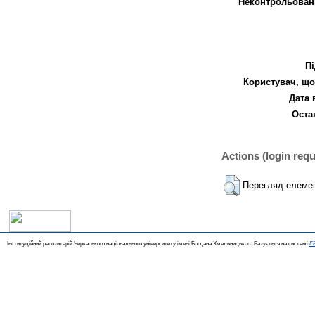
Неконтрольован
Пі
Користувач, що
Дата 
Оста
Actions (login requ
Перегляд елеме
Інституційний репозитарій Черкаського національного університету імені Богдана Хмельницького Базується на системі
EP