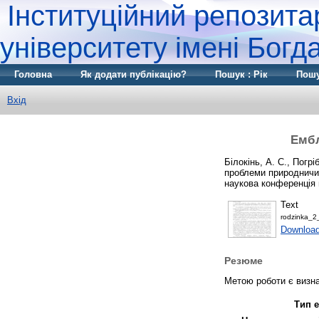
Інституційний репозита
університету імені Бог
Головна
Як додати публікацію?
Пошук : Рік
Пошу
Вхід
Ембл
Білокінь, А. C.
,
Погріб
проблеми природничих
наукова конференція 
Text
rodzinka_2
Download
Резюме
Метою роботи є визн
Тип е