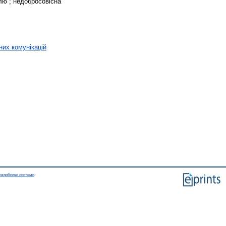
лю ; недобросовісна
них комунікацій
озробники системи
.