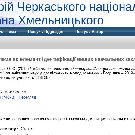
рій Черкаського націона
дана Хмельницького
к : Тема
Пошук : Підрозділ
Пошук : Автор
ема як елемент ідентифікації вищих навчальних зак
на, О. О.
(2019)
Емблема як елемент ідентифікації вищих навчальних за
 і гуманітарних наук у дослідженнях молодих учених «Родзинка – 2019»
молодих учених. с. 356-357.
_2019-356-357.pdf
 (748kB)
|
Перегляд
ачення основних проблем у створенні емблеми для вищих навчальних зак
лементу :
Стаття