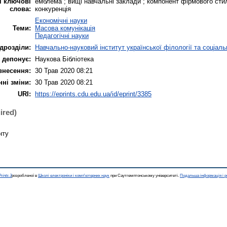
і ключові
емблема ; вищі навчальні заклади ; компонент фірмового сти
слова:
конкуренція
Економічні науки
Теми:
Масова комунікація
Педагогічні науки
дрозділи:
Навчально-науковий інститут української філології та соціаль
 депонує:
Наукова Бібліотека
внесення:
30 Трав 2020 08:21
нні зміни:
30 Трав 2020 08:21
URI:
https://eprints.cdu.edu.ua/id/eprint/3385
ired)
нту
rints 3
розробленої в
Школі електроніки і комп'ютерних наук
при Саутгемптонському університеті.
Подальша інформація і р