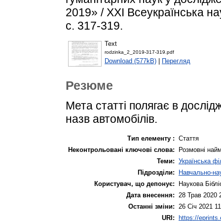
2019» / XXI Всеукраїнська н
с. 317-319.
Text
rodzinka_2_2019-317-319.pdf
Download (577kB)
|
Перегляд
Резюме
Мета статті полягає в дослі
назв автомобілів.
Тип елементу :
Стаття
Неконтрольовані ключові слова:
Розмовні найм
Теми:
Українська фі
Підрозділи:
Навчально-нау
Користувач, що депонує:
Наукова Біблі
Дата внесення:
28 Трав 2020 
Останні зміни:
26 Січ 2021 11
URI:
https://eprints