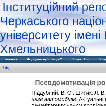
Інституційний реп
Черкаського націо
університету імені
Хмельницького
Головна
Як додати публікацію?
Пошук : Рік
Пошу
Вхід
Псевдомотивація ро
Піддубний, В. С.
,
Шитик, Л. В.
назв автомобілів.
Актуальні 
гуманітарних наук у дослідж