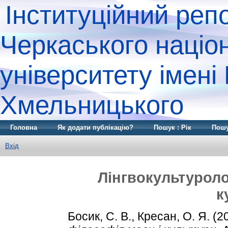
Інституційний реп
Черкаського націо
університету імені
Хмельницького
Головна
Як додати публікацію?
Пошук : Рік
Пошу
Вхід
Лінгвокультуроло
к
Босик, С. В.
,
Кресан, О. Я.
(2