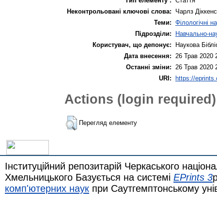
Тип елементу :
Стаття
Неконтрольовані ключові слова:
Чарлз Діккенс 
Теми:
Філологічні н
Підрозділи:
Навчально-нау
Користувач, що депонує:
Наукова Біблі
Дата внесення:
26 Трав 2020 
Останні зміни:
26 Трав 2020 
URI:
https://eprints
Actions (login required)
Перегляд елементу
Інституційний репозитарій Черкаського націона
Хмельницького Базується на системі
EPrints 3
комп'ютерних наук
при Саутгемптонському уні