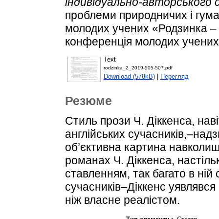
індивідуально-авторського с
проблеми природничих і гума
молодих учених «Родзинка – 
конференція молодих учених.
Text
rodzinka_2_2019-505-507.pdf
Download (578kB)
|
Перегляд
Резюме
Стиль прози Ч. Діккенса, наві
англійських сучасників,–над
об’єктивна картина навколишн
романах Ч. Діккенса, настіл
ставленням, так багато в ній 
сучасників–Діккенс уявлявся
ніж власне реалістом.