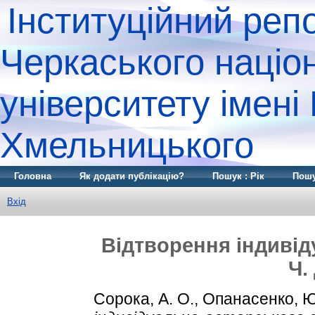
Інституційний реп
Черкаського націо
університету імені
Хмельницького
Головна
Як додати публікацію?
Пошук : Рік
Пошу
Вхід
Відтворення індиві
Ч.
Сорока, А. О.
,
Опанасенко, Ю