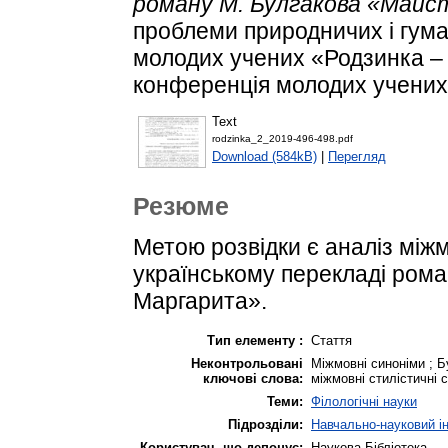
роману М. Булгакова «Майс
проблеми природничих і гума
молодих учених «Родзинка – 
конференція молодих учених.
Text
rodzinka_2_2019-496-498.pdf
Download (584kB)
|
Перегляд
Резюме
Метою розвідки є аналіз міжм
українському перекладі рома
Маргарита».
Тип елементу :
Стаття
Неконтрольовані
Міжмовні синоніми ; Б
ключові слова:
міжмовні стилістичні 
Теми:
Філологічні науки
Підрозділи:
Навчально-науковий і
Користувач, що депонує:
Наукова Бібліотека