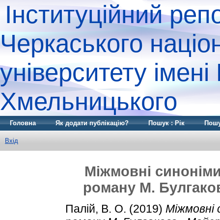
Інституційний реп
Черкаського націо
університету імені
Хмельницького
Головна
Як додати публікацію?
Пошук : Рік
Пошу
Вхід
Міжмовні синоніми 
роману М. Булгако
Палій, В. О.
(2019)
Міжмовні 