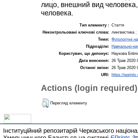
лицо, внешний вид человека
человека.
Тип елементу :
Стаття
Неконтрольовані ключові слова:
лингвистика ;
Теми:
Філологічні н
Підрозділи:
Навчально-нау
Користувач, що депонує:
Наукова Біблі
Дата внесення:
26 Трав 2020 
Останні зміни:
26 Трав 2020 
URI:
https://eprints
Actions (login required)
Перегляд елементу
Інституційний репозитарій Черкаського націона
Хмельницького Базується на системі
EPrints 3