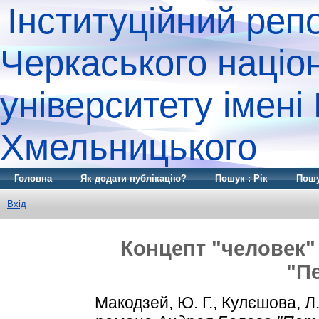
Інституційний реп
Черкаського націо
університету імені
Хмельницького
Головна
Як додати публікацію?
Пошук : Рік
Пошу
Вхід
Концепт "человек"
"П
Макодзей, Ю. Г.
,
Кулєшова, Л.