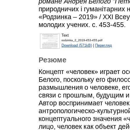
романе Андрея Белого "Пет
природничих і гуманітарних 
«Родзинка – 2019» / XXI Все
молодих учених. с. 453-455.
Text
rodzinka_2_2019-453-455.pdf
Download (571kB)
|
Перегляд
Резюме
Концепт «человек» играет о
Белого, поскольку его филос
размышления о человеке, ег
связи с прошлым, будущим и
Автор воспринимает человек
антропологическо-культурно
концептуального значения «
лицо, человек как объект д