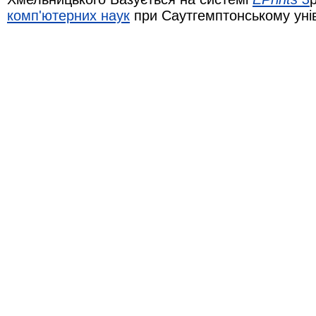
комп'ютерних наук
при Саутгемптонському уні