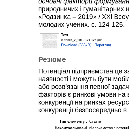
основні фактори формуванн
природничих і гуманітарних 
«Родзинка – 2019» / XXI Все
молодих учених. с. 124-125.
Text
rodzinka_2_2019-124-125.pdf
Download (585kB)
|
Перегляд
Резюме
Потенціал підприємства це за
наявності і можуть бути мобі
або розв’язання певної задач
факторів є ринкові умови на 
конкуренції на ринках ресурс
конкуренції безпосередньо в г
Тип елементу :
Стаття
Неконтрольовані
підприємство ; потенці