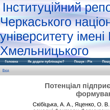
Інституційний реп
Черкаського націо
університету імені
Хмельницького
Головна
Як додати публікацію?
Пошук : Рік
Пошу
Вхід
Потенціал підпри
формуван
Скібіцька, А. А.
,
Яценко, О. В.