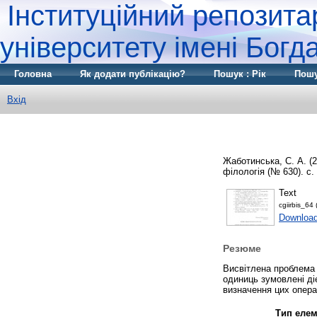
Інституційний репозита
університету імені Бог
Головна
Як додати публікацію?
Пошук : Рік
Пошу
Вхід
Жаботинська, С. А.
(2
філологія (№ 630). с.
Text
cgiirbis_64 
Download
Резюме
Висвітлена проблема 
одиниць зумовлені ді
визначення цих операц
Тип елем