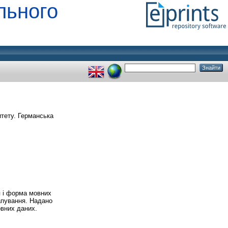
льного
итету. Германська
я і форма мовних
апування. Надано
овних даних.