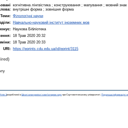
овані
когнітивна лінгвістика ; конструювання ; мапування ; мовний знак 
слова:
внутрішні форма ; зовнішня форма
Теми:
Філологічні науки
зділи:
Навчально-науковий інститут іноземних мов
понує:
Наукова Бібліотека
сення:
18 Трав 2020 20:32
зміни:
18 Трав 2020 20:33
URI:
https://eprints.cdu.edu.ua/id/eprint/3115
ired)
нту
rints 3
розробленої в
Школі електроніки і комп'ютерних наук
при Саутгемптонському університеті.
Подальша інформація і р