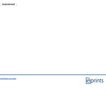
; значення ;
озробники системи
.