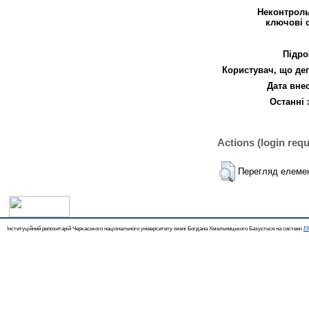
Неконтроль
ключові 
Підро
Користувач, що де
Дата вне
Останні 
Actions (login requ
Перегляд елеме
Інституційний репозитарій Черкаського національного університету імені Богдана Хмельницького Базується на системі
EP