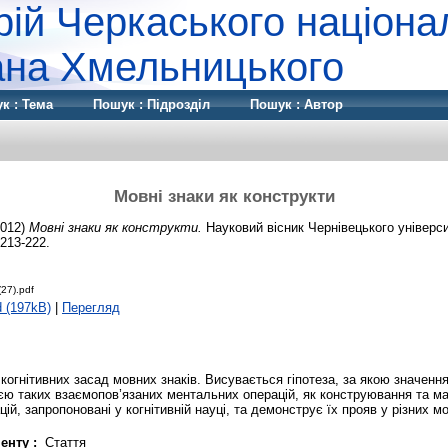
рій Черкаського націона
дана Хмельницького
к : Тема
Пошук : Підрозділ
Пошук : Автор
Мовні знаки як конструкти
012)
Мовні знаки як конструкти.
Науковий вісник Чернівецького універс
 213-222.
(27).pdf
 (197kB)
|
Перегляд
когнітивних засад мовних знаків. Висувається гіпотеза, за якою значенн
єю таких взаємопов’язаних ментальних операцій, як конструювання та м
ій, запропоновані у когнітивній науці, та демонструє їх прояв у різних м
енту :
Стаття