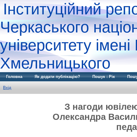
Інституційний реп
Черкаського націо
університету імені
Хмельницького
Головна
Як додати публікацію?
Пошук : Рік
Пошу
Вхід
З нагоди ювіле
Олександра Васил
педа