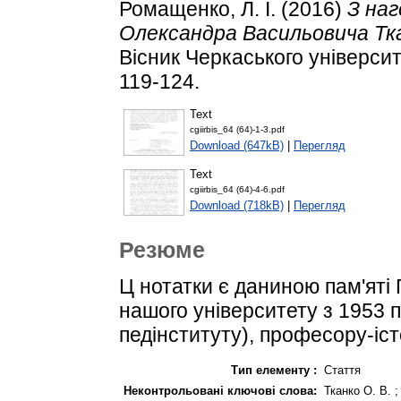
Ромащенко, Л. І.
(2016)
З наг
Олександра Васильовича Ткан
Вісник Черкаського університе
119-124.
Text
cgiirbis_64 (64)-1-3.pdf
Download (647kB)
|
Перегляд
Text
cgiirbis_64 (64)-4-6.pdf
Download (718kB)
|
Перегляд
Резюме
Ц нотатки є даниною пам'яті
нашого університету з 1953 п
педінституту), професору-іст
Тип елементу :
Стаття
Неконтрольовані ключові слова:
Тканко О. В. ;