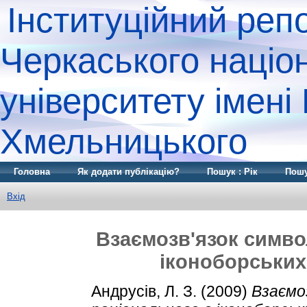
Інституційний реп
Черкаського націо
університету імені
Хмельницького
Головна
Як додати публікацію?
Пошук : Рік
Пошу
Вхід
Взаємозв'язок симво
іконоборських 
Андрусів, Л. З.
(2009)
Взаємо