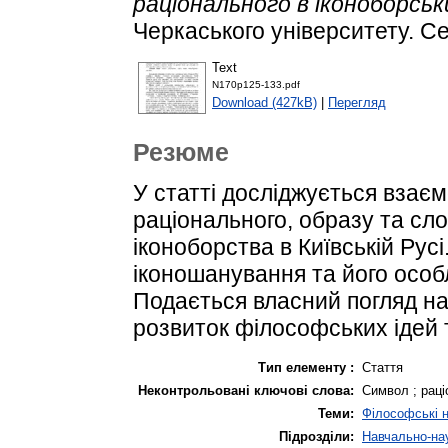
раціонального в іконоборськи
Черкаського університету. Сер
Text
N170p125-133.pdf
Download (427kB)
|
Перегляд
Резюме
У статті досліджується взаєм
раціонального, образу та сл
іконоборства в Київській Русі
іконошанування та його особл
Подається власний погляд на
розвиток філософських ідей т
Тип елементу :
Стаття
Неконтрольовані ключові слова:
Символ ; раціо
Теми:
Філософські 
Підрозділи:
Навчально-нау