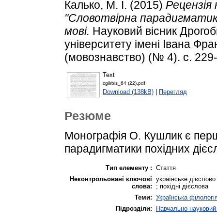
Калько, М. І.
(2015)
Рецензія
"Словотвірна парадигматика 
мові.
Науковий вісник Дрогоб
університету імені Івана Фран
(мовознавство) (№ 4). с. 229
Text
cgiirbis_64 (22).pdf
Download (138kB)
|
Перегляд
Резюме
Монографія О. Кушлик є пер
парадигматики похідних дієслі
Тип елементу :
Стаття
Неконтрольовані ключові
українське дієслово 
слова:
; похідні дієслова
Теми:
Українська філологі
Підрозділи:
Навчально-науковий і