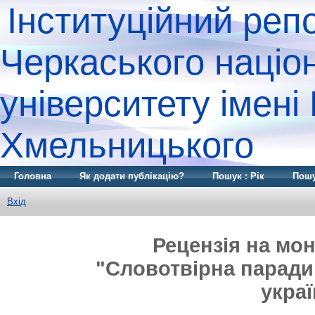
Інституційний реп
Черкаського націо
університету імені
Хмельницького
Головна
Як додати публікацію?
Пошук : Рік
Пошу
Вхід
Рецензія на мо
"Словотвірна парадиг
украї